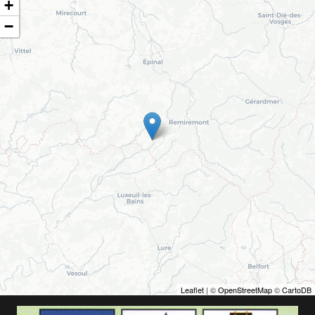
+
−
Leaflet
| ©
OpenStreetMap
©
CartoDB