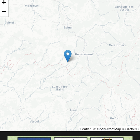
+
−
Leaflet
| ©
OpenStreetMap
©
CartoDB