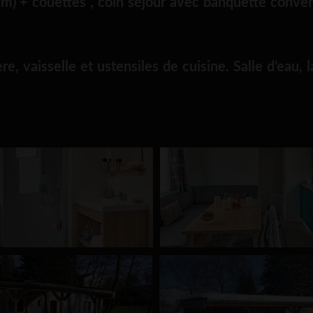
m) + couettes , coin séjour avec banquette converti
e, vaisselle et ustensiles de cuisine. Salle d’eau, 