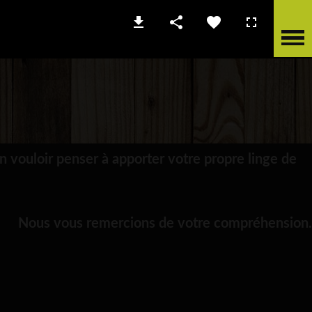
en vouloir penser à apporter votre propre linge de
Nous vous remercions de votre compréhension.