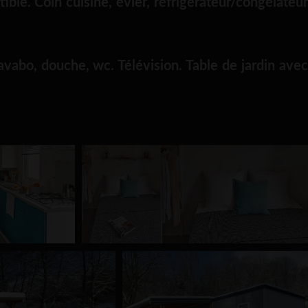
ble. Coin cuisine, évier, réfrigérateur/congélateur
lavabo, douche, wc. Télévision. Table de jardin avec