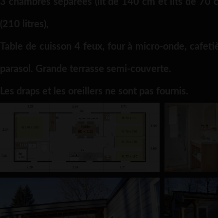
3 chambres séparées (lit de 140 cm et lits de 70 c
(210 litres),
Table de cuisson 4 feux, four à micro-onde, cafetièr
parasol. Grande terrasse semi-couverte.
Les draps et les oreillers ne sont pas fournis.