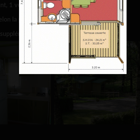
t, 1 véhicule).
elon la période).
 supplément.