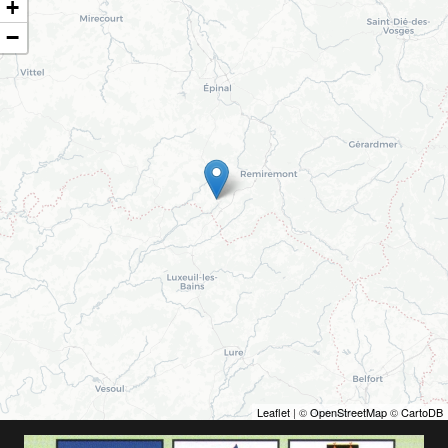
+
−
Leaflet
| ©
OpenStreetMap
©
CartoDB