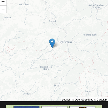
+
−
Leaflet
| ©
OpenStreetMap
©
CartoDB